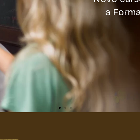
No
Formaçã
Social