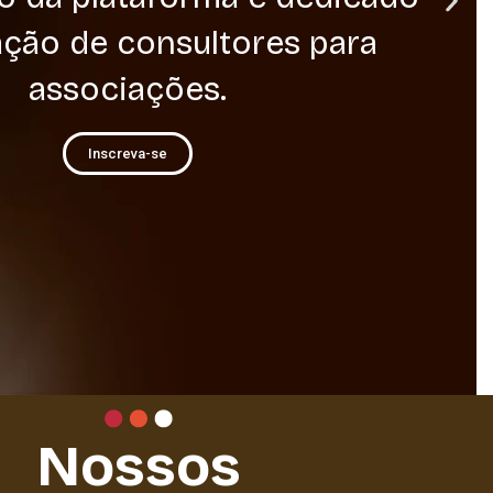
vas Ideias
o Política, Protagonismo
, Inovação e Movimento
Quem Somos
Nossos