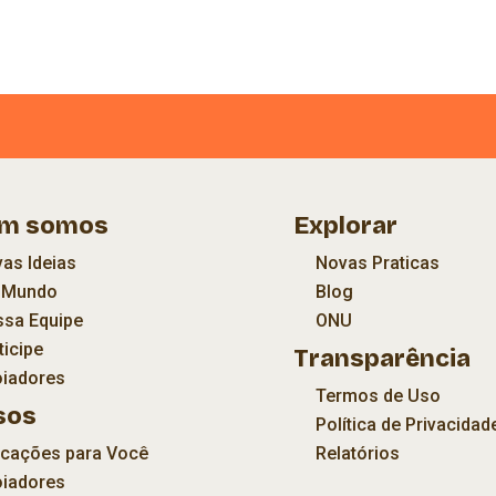
m somos
Explorar
as Ideias
Novas Praticas
bMundo
Blog
sa Equipe
ONU
ticipe
Transparência
iadores
Termos de Uso
sos
Política de Privacidad
icações para Você
Relatórios
iadores