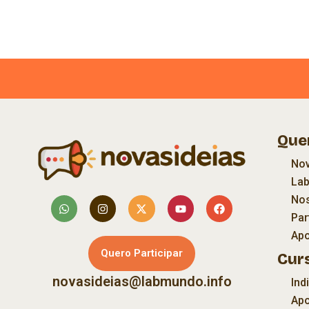
Que
Nov
La
Nos
Par
Apo
Quero Participar
Cur
novasideias@labmundo.info
Ind
Apo