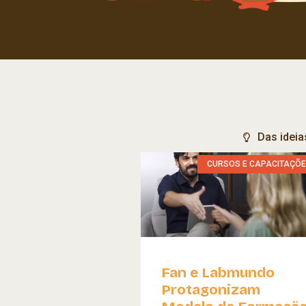
Das ideia
CURSOS E CAPACITAÇÕ
Fan e Labmundo
Protagonizam