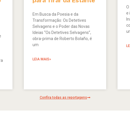
o
para Tirar da Estante
O
e
Em Busca da Poesia e da
I
Transformação: Os Detetives
c
Selvagens e o Poder das Novas
u
Ideias “Os Detetives Selvagens”,
e
obra-prima de Roberto Bolaño, é
um
L
LEIA MAIS»
ra
Confira todas as reportagens