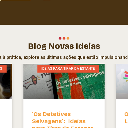
Blog Novas Ideias
s à prática, explore as últimas ações que estão impulsionan
ES
IDEIAS PARA TIRAR DA ESTANTE
‘Os Detetives
O
Selvagens’: Ideias